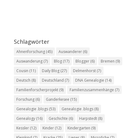
Schlagwörter
Ahnenforschung
(45)
Auswanderer
(6)
Auswanderung
(7)
Blog
(17)
Blogger
(6)
Bremen
(9)
Cousin
(11)
Daily Blog
(27)
Delmenhorst
(7)
Deutsch
(8)
Deutschland
(7)
DNA Genealogie
(14)
Familienforscherprojekt
(9)
Familienzusammenhänge
(7)
Forschung
(6)
Ganderkesee
(15)
Genealogie .blogs
(53)
Genealogie .blogs
(8)
Genealogy
(16)
Geschichte
(6)
Harpstedt
(8)
Kessler
(12)
Kinder
(12)
Kindergarten
(9)
Kleinkind
(7)
Kracke
(25)
Liener
(8)
Microfiche
(7)