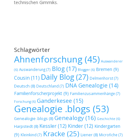
technischen Gimmiks.
Schlagwörter
Ahnenforschung
(45)
Auswanderer
Blog
(17)
Bremen
(9)
Auswanderung
(7)
(6)
Blogger
(6)
Daily Blog
(27)
Cousin
(11)
Delmenhorst
(7)
DNA Genealogie
(14)
Deutsch
(8)
Deutschland
(7)
Familienforscherprojekt
(9)
Familienzusammenhänge
(7)
Ganderkesee
(15)
Forschung
(6)
Genealogie .blogs
(53)
Genealogy
(16)
Genealogie .blogs
(8)
Geschichte
(6)
Kessler
(12)
Kinder
(12)
Kindergarten
Harpstedt
(8)
Kracke
(25)
(9)
Liener
(8)
Kleinkind
(7)
Microfiche
(7)