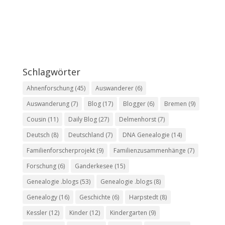
Schlagwörter
Ahnenforschung
(45)
Auswanderer
(6)
Auswanderung
(7)
Blog
(17)
Blogger
(6)
Bremen
(9)
Cousin
(11)
Daily Blog
(27)
Delmenhorst
(7)
Deutsch
(8)
Deutschland
(7)
DNA Genealogie
(14)
Familienforscherprojekt
(9)
Familienzusammenhänge
(7)
Forschung
(6)
Ganderkesee
(15)
Genealogie .blogs
(53)
Genealogie .blogs
(8)
Genealogy
(16)
Geschichte
(6)
Harpstedt
(8)
Kessler
(12)
Kinder
(12)
Kindergarten
(9)