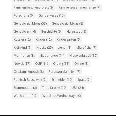
Familienforscherprojekt
(9)
Familienzusammenhänge
(7)
Forschung
(6)
Ganderkesee
(15)
Genealogie .blogs
(53)
Genealogie .blogs
(8)
Genealogy
(16)
Geschichte
(6)
Harpstedt
(8)
Kessler
(12)
Kinder
(12)
Kindergarten
(9)
Kleinkind
(7)
Kracke
(25)
Liener
(8)
Microfiche
(7)
Mormonen
(8)
Niederlande
(14)
Nieuwenbroek
(10)
Nowak
(17)
OGF
(11)
Olding
(18)
Online
(8)
Ortsfamilienbuch
(8)
Patchworkfamilien
(7)
Polnisch-Rasselwitz
(7)
Schneider
(10)
Spass
(7)
Stammbaum
(8)
Timo Kracke
(10)
USA
(24)
Wachtendorf
(7)
Wordless Wednesday
(10)