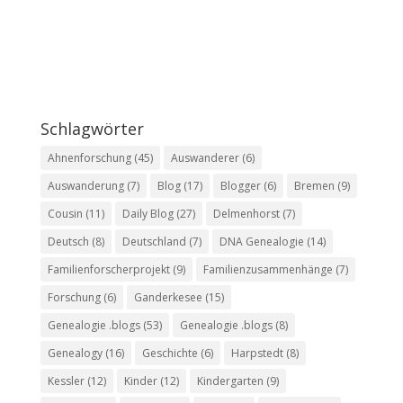
Schlagwörter
Ahnenforschung
(45)
Auswanderer
(6)
Auswanderung
(7)
Blog
(17)
Blogger
(6)
Bremen
(9)
Cousin
(11)
Daily Blog
(27)
Delmenhorst
(7)
Deutsch
(8)
Deutschland
(7)
DNA Genealogie
(14)
Familienforscherprojekt
(9)
Familienzusammenhänge
(7)
Forschung
(6)
Ganderkesee
(15)
Genealogie .blogs
(53)
Genealogie .blogs
(8)
Genealogy
(16)
Geschichte
(6)
Harpstedt
(8)
Kessler
(12)
Kinder
(12)
Kindergarten
(9)