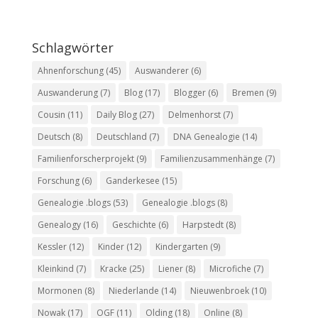
Schlagwörter
Ahnenforschung
(45)
Auswanderer
(6)
Auswanderung
(7)
Blog
(17)
Blogger
(6)
Bremen
(9)
Cousin
(11)
Daily Blog
(27)
Delmenhorst
(7)
Deutsch
(8)
Deutschland
(7)
DNA Genealogie
(14)
Familienforscherprojekt
(9)
Familienzusammenhänge
(7)
Forschung
(6)
Ganderkesee
(15)
Genealogie .blogs
(53)
Genealogie .blogs
(8)
Genealogy
(16)
Geschichte
(6)
Harpstedt
(8)
Kessler
(12)
Kinder
(12)
Kindergarten
(9)
Kleinkind
(7)
Kracke
(25)
Liener
(8)
Microfiche
(7)
Mormonen
(8)
Niederlande
(14)
Nieuwenbroek
(10)
Nowak
(17)
OGF
(11)
Olding
(18)
Online
(8)