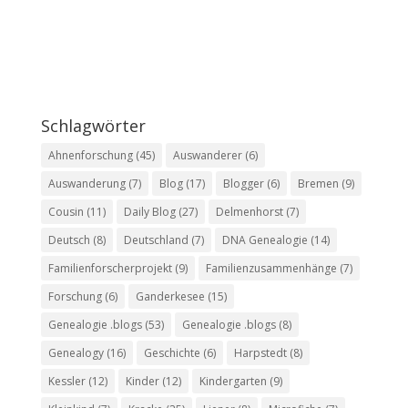
Schlagwörter
Ahnenforschung
(45)
Auswanderer
(6)
Auswanderung
(7)
Blog
(17)
Blogger
(6)
Bremen
(9)
Cousin
(11)
Daily Blog
(27)
Delmenhorst
(7)
Deutsch
(8)
Deutschland
(7)
DNA Genealogie
(14)
Familienforscherprojekt
(9)
Familienzusammenhänge
(7)
Forschung
(6)
Ganderkesee
(15)
Genealogie .blogs
(53)
Genealogie .blogs
(8)
Genealogy
(16)
Geschichte
(6)
Harpstedt
(8)
Kessler
(12)
Kinder
(12)
Kindergarten
(9)