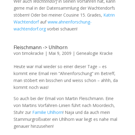
Wer auch
Wachtendorf
in seinen Vorfahren hat, kann
gerne mal in der Datensammlung der Wachtendorfs
stöbern! Oder bei meiner Cousine 15. Grades,
Katrin
Wachtendorf
auf
www.ahnenforschung-
wachtendorf.org
vorbei schauen!
Fleischmann -> Uhlhorn
von
timokracke
|
Mai 9, 2009
|
Genealogie Kracke
Heute war mal wieder so einer dieser Tage – es
kommt eine Email rein “Ahnenforschung” im Betreff,
man stöbert ein bisschen und weiss schon – ahhh, da
kommt noch was!
So auch bei der Email von Martin Fleischmann. Eine
von Martins Vorfahren-Linien führt nach Moordeich,
Stuhr zur
Familie Uhlhorn
! Naja und da auch mein
Stammurgroßvater ein Uhlhorn war liegt es nahe mal
genauer hinzusehen!