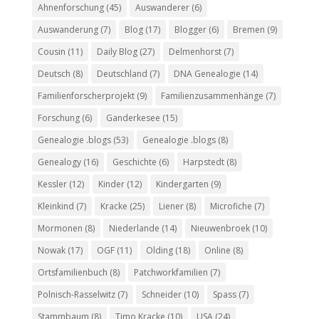
Ahnenforschung
(45)
Auswanderer
(6)
Auswanderung
(7)
Blog
(17)
Blogger
(6)
Bremen
(9)
Cousin
(11)
Daily Blog
(27)
Delmenhorst
(7)
Deutsch
(8)
Deutschland
(7)
DNA Genealogie
(14)
Familienforscherprojekt
(9)
Familienzusammenhänge
(7)
Forschung
(6)
Ganderkesee
(15)
Genealogie .blogs
(53)
Genealogie .blogs
(8)
Genealogy
(16)
Geschichte
(6)
Harpstedt
(8)
Kessler
(12)
Kinder
(12)
Kindergarten
(9)
Kleinkind
(7)
Kracke
(25)
Liener
(8)
Microfiche
(7)
Mormonen
(8)
Niederlande
(14)
Nieuwenbroek
(10)
Nowak
(17)
OGF
(11)
Olding
(18)
Online
(8)
Ortsfamilienbuch
(8)
Patchworkfamilien
(7)
Polnisch-Rasselwitz
(7)
Schneider
(10)
Spass
(7)
Stammbaum
(8)
Timo Kracke
(10)
USA
(24)