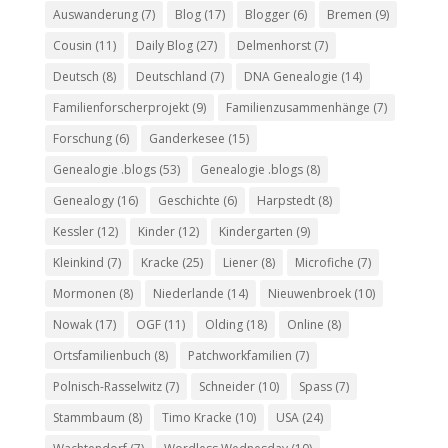
Auswanderung
(7)
Blog
(17)
Blogger
(6)
Bremen
(9)
Cousin
(11)
Daily Blog
(27)
Delmenhorst
(7)
Deutsch
(8)
Deutschland
(7)
DNA Genealogie
(14)
Familienforscherprojekt
(9)
Familienzusammenhänge
(7)
Forschung
(6)
Ganderkesee
(15)
Genealogie .blogs
(53)
Genealogie .blogs
(8)
Genealogy
(16)
Geschichte
(6)
Harpstedt
(8)
Kessler
(12)
Kinder
(12)
Kindergarten
(9)
Kleinkind
(7)
Kracke
(25)
Liener
(8)
Microfiche
(7)
Mormonen
(8)
Niederlande
(14)
Nieuwenbroek
(10)
Nowak
(17)
OGF
(11)
Olding
(18)
Online
(8)
Ortsfamilienbuch
(8)
Patchworkfamilien
(7)
Polnisch-Rasselwitz
(7)
Schneider
(10)
Spass
(7)
Stammbaum
(8)
Timo Kracke
(10)
USA
(24)