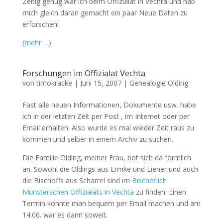
Zeitig genug war ich beim Offizialat in Vechta und hab
mich gleich daran gemacht ein paar Neue Daten zu
erforschen!
(mehr …)
Forschungen im Offizialat Vechta
von
timokracke
|
Juni 15, 2007
|
Genealogie Olding
Fast alle neuen Informationen, Dokumente usw. habe
ich in der letzten Zeit per Post , im Internet oder per
Email erhalten. Also wurde es mal wieder Zeit raus zu
kommen und selber in einem Archiv zu suchen.
Die Familie Olding, meiner Frau, bot sich da förmlich
an. Sowohl die Oldings aus Ermke und Liener und auch
die Bischoffs aus Scharrel sind im
Bischöflich
Münsterschen Offizialats in Vechta
zu finden. Einen
Termin konnte man bequem per Email machen und am
14.06. war es dann soweit.