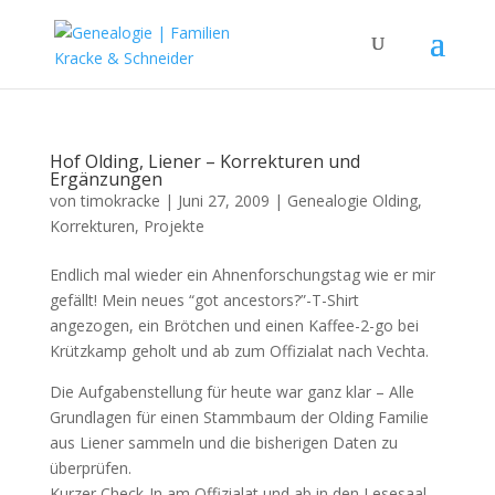
Hof Olding, Liener – Korrekturen und
Ergänzungen
von
timokracke
|
Juni 27, 2009
|
Genealogie Olding
,
Korrekturen
,
Projekte
Endlich mal wieder ein Ahnenforschungstag wie er mir
gefällt! Mein neues “got ancestors?”-T-Shirt
angezogen, ein Brötchen und einen Kaffee-2-go bei
Krützkamp geholt und ab zum Offizialat nach Vechta.
Die Aufgabenstellung für heute war ganz klar – Alle
Grundlagen für einen Stammbaum der Olding Familie
aus Liener sammeln und die bisherigen Daten zu
überprüfen.
Kurzer Check-In am Offizialat und ab in den Lesesaal