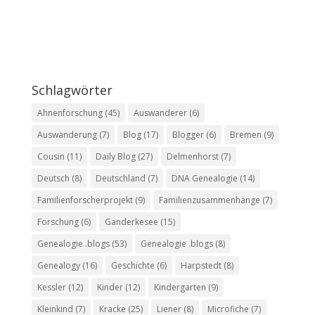
Schlagwörter
Ahnenforschung
(45)
Auswanderer
(6)
Auswanderung
(7)
Blog
(17)
Blogger
(6)
Bremen
(9)
Cousin
(11)
Daily Blog
(27)
Delmenhorst
(7)
Deutsch
(8)
Deutschland
(7)
DNA Genealogie
(14)
Familienforscherprojekt
(9)
Familienzusammenhänge
(7)
Forschung
(6)
Ganderkesee
(15)
Genealogie .blogs
(53)
Genealogie .blogs
(8)
Genealogy
(16)
Geschichte
(6)
Harpstedt
(8)
Kessler
(12)
Kinder
(12)
Kindergarten
(9)
Kleinkind
(7)
Kracke
(25)
Liener
(8)
Microfiche
(7)