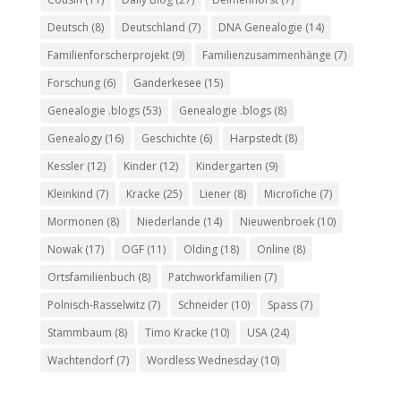
Deutsch
(8)
Deutschland
(7)
DNA Genealogie
(14)
Familienforscherprojekt
(9)
Familienzusammenhänge
(7)
Forschung
(6)
Ganderkesee
(15)
Genealogie .blogs
(53)
Genealogie .blogs
(8)
Genealogy
(16)
Geschichte
(6)
Harpstedt
(8)
Kessler
(12)
Kinder
(12)
Kindergarten
(9)
Kleinkind
(7)
Kracke
(25)
Liener
(8)
Microfiche
(7)
Mormonen
(8)
Niederlande
(14)
Nieuwenbroek
(10)
Nowak
(17)
OGF
(11)
Olding
(18)
Online
(8)
Ortsfamilienbuch
(8)
Patchworkfamilien
(7)
Polnisch-Rasselwitz
(7)
Schneider
(10)
Spass
(7)
Stammbaum
(8)
Timo Kracke
(10)
USA
(24)
Wachtendorf
(7)
Wordless Wednesday
(10)