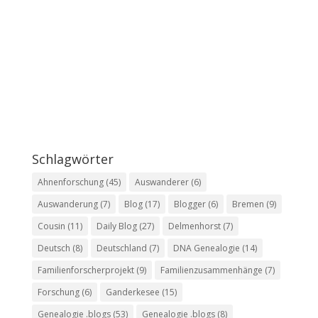
Schlagwörter
Ahnenforschung
(45)
Auswanderer
(6)
Auswanderung
(7)
Blog
(17)
Blogger
(6)
Bremen
(9)
Cousin
(11)
Daily Blog
(27)
Delmenhorst
(7)
Deutsch
(8)
Deutschland
(7)
DNA Genealogie
(14)
Familienforscherprojekt
(9)
Familienzusammenhänge
(7)
Forschung
(6)
Ganderkesee
(15)
Genealogie .blogs
(53)
Genealogie .blogs
(8)