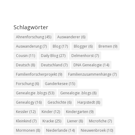
Schlagwörter
Ahnenforschung
(45)
Auswanderer
(6)
Auswanderung
(7)
Blog
(17)
Blogger
(6)
Bremen
(9)
Cousin
(11)
Daily Blog
(27)
Delmenhorst
(7)
Deutsch
(8)
Deutschland
(7)
DNA Genealogie
(14)
Familienforscherprojekt
(9)
Familienzusammenhänge
(7)
Forschung
(6)
Ganderkesee
(15)
Genealogie .blogs
(53)
Genealogie .blogs
(8)
Genealogy
(16)
Geschichte
(6)
Harpstedt
(8)
Kessler
(12)
Kinder
(12)
Kindergarten
(9)
Kleinkind
(7)
Kracke
(25)
Liener
(8)
Microfiche
(7)
Mormonen
(8)
Niederlande
(14)
Nieuwenbroek
(10)