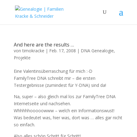
And here are the results …
von
timokracke
|
Feb. 17, 2008
|
DNA Genealogie
,
Projekte
Eine Valentinsüberraschung für mich :-D
FamilyTree DNA schreibt mir – die ersten
Testergebnisse (zumindest für Y-DNA) sind da!
Na, super – also gleich mal los zur FamilyTree DNA
Internetseite und nachsehen.
Whhhhhooooowww – welch ein Informationswust!
Was bedeutet was, hier was, dort was … alles gar nicht
so einfach.
Also alles schön Schritt für Schritt!