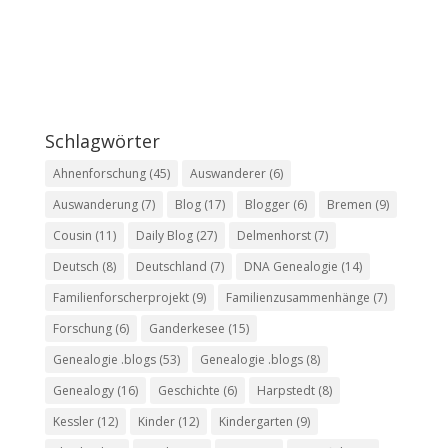
Schlagwörter
Ahnenforschung
(45)
Auswanderer
(6)
Auswanderung
(7)
Blog
(17)
Blogger
(6)
Bremen
(9)
Cousin
(11)
Daily Blog
(27)
Delmenhorst
(7)
Deutsch
(8)
Deutschland
(7)
DNA Genealogie
(14)
Familienforscherprojekt
(9)
Familienzusammenhänge
(7)
Forschung
(6)
Ganderkesee
(15)
Genealogie .blogs
(53)
Genealogie .blogs
(8)
Genealogy
(16)
Geschichte
(6)
Harpstedt
(8)
Kessler
(12)
Kinder
(12)
Kindergarten
(9)