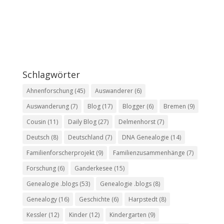
Schlagwörter
Ahnenforschung
(45)
Auswanderer
(6)
Auswanderung
(7)
Blog
(17)
Blogger
(6)
Bremen
(9)
Cousin
(11)
Daily Blog
(27)
Delmenhorst
(7)
Deutsch
(8)
Deutschland
(7)
DNA Genealogie
(14)
Familienforscherprojekt
(9)
Familienzusammenhänge
(7)
Forschung
(6)
Ganderkesee
(15)
Genealogie .blogs
(53)
Genealogie .blogs
(8)
Genealogy
(16)
Geschichte
(6)
Harpstedt
(8)
Kessler
(12)
Kinder
(12)
Kindergarten
(9)