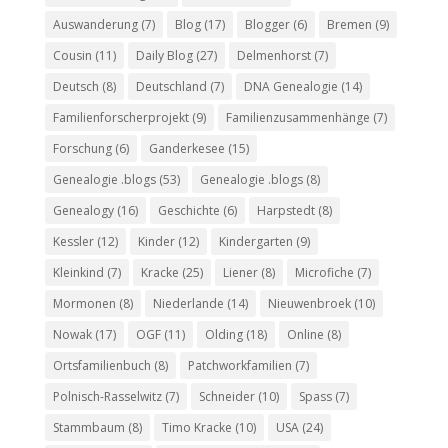
Auswanderung
(7)
Blog
(17)
Blogger
(6)
Bremen
(9)
Cousin
(11)
Daily Blog
(27)
Delmenhorst
(7)
Deutsch
(8)
Deutschland
(7)
DNA Genealogie
(14)
Familienforscherprojekt
(9)
Familienzusammenhänge
(7)
Forschung
(6)
Ganderkesee
(15)
Genealogie .blogs
(53)
Genealogie .blogs
(8)
Genealogy
(16)
Geschichte
(6)
Harpstedt
(8)
Kessler
(12)
Kinder
(12)
Kindergarten
(9)
Kleinkind
(7)
Kracke
(25)
Liener
(8)
Microfiche
(7)
Mormonen
(8)
Niederlande
(14)
Nieuwenbroek
(10)
Nowak
(17)
OGF
(11)
Olding
(18)
Online
(8)
Ortsfamilienbuch
(8)
Patchworkfamilien
(7)
Polnisch-Rasselwitz
(7)
Schneider
(10)
Spass
(7)
Stammbaum
(8)
Timo Kracke
(10)
USA
(24)