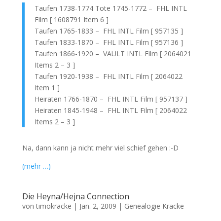
Taufen 1738-1774 Tote 1745-1772 – FHL INTL
Film [ 1608791 Item 6 ]
Taufen 1765-1833 – FHL INTL Film [ 957135 ]
Taufen 1833-1870 – FHL INTL Film [ 957136 ]
Taufen 1866-1920 – VAULT INTL Film [ 2064021
Items 2 – 3 ]
Taufen 1920-1938 – FHL INTL Film [ 2064022
Item 1 ]
Heiraten 1766-1870 – FHL INTL Film [ 957137 ]
Heiraten 1845-1948 – FHL INTL Film [ 2064022
Items 2 – 3 ]
Na, dann kann ja nicht mehr viel schief gehen :-D
(mehr …)
Die Heyna/Hejna Connection
von
timokracke
|
Jan. 2, 2009
|
Genealogie Kracke