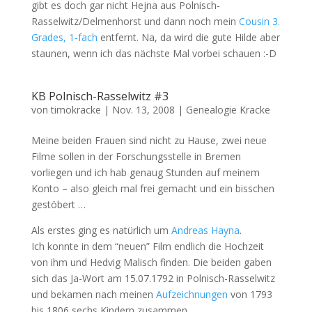
gibt es doch gar nicht Hejna aus Polnisch-
Rasselwitz/Delmenhorst und dann noch mein
Cousin 3.
Grades, 1-fach
entfernt. Na, da wird die gute Hilde aber
staunen, wenn ich das nächste Mal vorbei schauen :-D
KB Polnisch-Rasselwitz #3
von
timokracke
|
Nov. 13, 2008
|
Genealogie Kracke
Meine beiden Frauen sind nicht zu Hause, zwei neue
Filme sollen in der Forschungsstelle in Bremen
vorliegen und ich hab genaug Stunden auf meinem
Konto – also gleich mal frei gemacht und ein bisschen
gestöbert …
Als erstes ging es natürlich um
Andreas Hayna
.
Ich konnte in dem “neuen” Film endlich die Hochzeit
von ihm und Hedvig Malisch finden. Die beiden gaben
sich das Ja-Wort am 15.07.1792 in Polnisch-Rasselwitz
und bekamen nach meinen
Aufzeichnungen
von 1793
bis 1806 sechs Kindern zusammen.