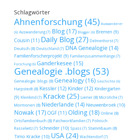
Schlagwörter
Ahnenforschung
(45)
Auswanderer
Blog
(17)
Bremen
(9)
Auswanderung
(7)
(6)
Blogger
(6)
Daily Blog
(27)
Cousin
(11)
Delmenhorst
(7)
DNA Genealogie
(14)
Deutsch
(8)
Deutschland
(7)
Familienforscherprojekt
(9)
Familienzusammenhänge
(7)
Ganderkesee
(15)
Forschung
(6)
Genealogie .blogs
(53)
Genealogy
(16)
Genealogie .blogs
(8)
Geschichte
(6)
Kessler
(12)
Kinder
(12)
Kindergarten
Harpstedt
(8)
Kracke
(25)
(9)
Liener
(8)
Kleinkind
(7)
Microfiche
(7)
Niederlande
(14)
Nieuwenbroek
(10)
Mormonen
(8)
Nowak
(17)
Olding
(18)
OGF
(11)
Online
(8)
Ortsfamilienbuch
(8)
Patchworkfamilien
(7)
Polnisch-
Schneider
(10)
Stammbaum
(8)
Rasselwitz
(7)
Spass
(7)
USA
(24)
Timo Kracke
(10)
Wachtendorf
(7)