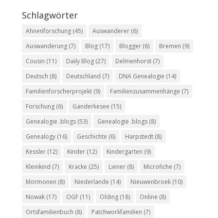
Schlagwörter
Ahnenforschung
(45)
Auswanderer
(6)
Auswanderung
(7)
Blog
(17)
Blogger
(6)
Bremen
(9)
Cousin
(11)
Daily Blog
(27)
Delmenhorst
(7)
Deutsch
(8)
Deutschland
(7)
DNA Genealogie
(14)
Familienforscherprojekt
(9)
Familienzusammenhänge
(7)
Forschung
(6)
Ganderkesee
(15)
Genealogie .blogs
(53)
Genealogie .blogs
(8)
Genealogy
(16)
Geschichte
(6)
Harpstedt
(8)
Kessler
(12)
Kinder
(12)
Kindergarten
(9)
Kleinkind
(7)
Kracke
(25)
Liener
(8)
Microfiche
(7)
Mormonen
(8)
Niederlande
(14)
Nieuwenbroek
(10)
Nowak
(17)
OGF
(11)
Olding
(18)
Online
(8)
Ortsfamilienbuch
(8)
Patchworkfamilien
(7)