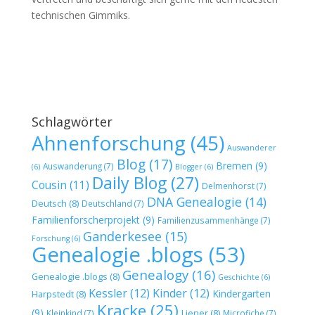
technischen Gimmiks.
Schlagwörter
Ahnenforschung
(45)
Auswanderer
Blog
(17)
Bremen
(9)
Auswanderung
(7)
(6)
Blogger
(6)
Daily Blog
(27)
Cousin
(11)
Delmenhorst
(7)
DNA Genealogie
(14)
Deutsch
(8)
Deutschland
(7)
Familienforscherprojekt
(9)
Familienzusammenhänge
(7)
Ganderkesee
(15)
Forschung
(6)
Genealogie .blogs
(53)
Genealogy
(16)
Genealogie .blogs
(8)
Geschichte
(6)
Kessler
(12)
Kinder
(12)
Kindergarten
Harpstedt
(8)
Kracke
(25)
(9)
Liener
(8)
Kleinkind
(7)
Microfiche
(7)