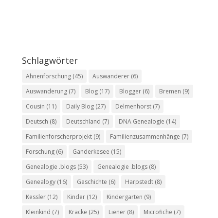
Schlagwörter
Ahnenforschung
(45)
Auswanderer
(6)
Auswanderung
(7)
Blog
(17)
Blogger
(6)
Bremen
(9)
Cousin
(11)
Daily Blog
(27)
Delmenhorst
(7)
Deutsch
(8)
Deutschland
(7)
DNA Genealogie
(14)
Familienforscherprojekt
(9)
Familienzusammenhänge
(7)
Forschung
(6)
Ganderkesee
(15)
Genealogie .blogs
(53)
Genealogie .blogs
(8)
Genealogy
(16)
Geschichte
(6)
Harpstedt
(8)
Kessler
(12)
Kinder
(12)
Kindergarten
(9)
Kleinkind
(7)
Kracke
(25)
Liener
(8)
Microfiche
(7)