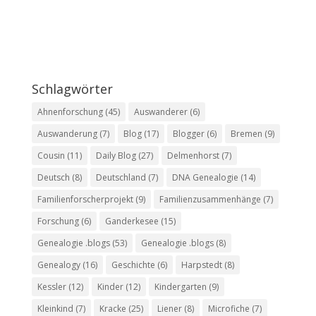
Schlagwörter
Ahnenforschung
(45)
Auswanderer
(6)
Auswanderung
(7)
Blog
(17)
Blogger
(6)
Bremen
(9)
Cousin
(11)
Daily Blog
(27)
Delmenhorst
(7)
Deutsch
(8)
Deutschland
(7)
DNA Genealogie
(14)
Familienforscherprojekt
(9)
Familienzusammenhänge
(7)
Forschung
(6)
Ganderkesee
(15)
Genealogie .blogs
(53)
Genealogie .blogs
(8)
Genealogy
(16)
Geschichte
(6)
Harpstedt
(8)
Kessler
(12)
Kinder
(12)
Kindergarten
(9)
Kleinkind
(7)
Kracke
(25)
Liener
(8)
Microfiche
(7)