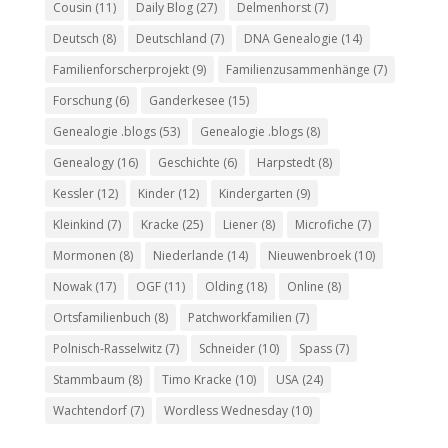
Cousin
(11)
Daily Blog
(27)
Delmenhorst
(7)
Deutsch
(8)
Deutschland
(7)
DNA Genealogie
(14)
Familienforscherprojekt
(9)
Familienzusammenhänge
(7)
Forschung
(6)
Ganderkesee
(15)
Genealogie .blogs
(53)
Genealogie .blogs
(8)
Genealogy
(16)
Geschichte
(6)
Harpstedt
(8)
Kessler
(12)
Kinder
(12)
Kindergarten
(9)
Kleinkind
(7)
Kracke
(25)
Liener
(8)
Microfiche
(7)
Mormonen
(8)
Niederlande
(14)
Nieuwenbroek
(10)
Nowak
(17)
OGF
(11)
Olding
(18)
Online
(8)
Ortsfamilienbuch
(8)
Patchworkfamilien
(7)
Polnisch-Rasselwitz
(7)
Schneider
(10)
Spass
(7)
Stammbaum
(8)
Timo Kracke
(10)
USA
(24)
Wachtendorf
(7)
Wordless Wednesday
(10)