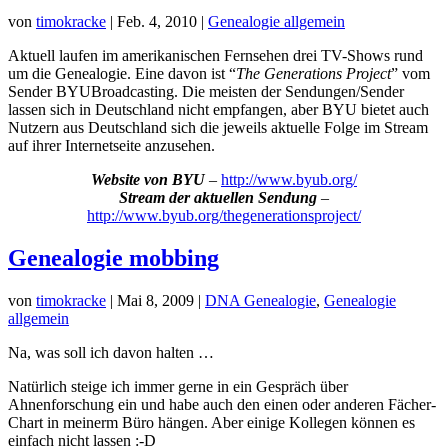
von
timokracke
|
Feb. 4, 2010
|
Genealogie allgemein
Aktuell laufen im amerikanischen Fernsehen drei TV-Shows rund
um die Genealogie. Eine davon ist “
The Generations Project
” vom
Sender BYUBroadcasting. Die meisten der Sendungen/Sender
lassen sich in Deutschland nicht empfangen, aber BYU bietet auch
Nutzern aus Deutschland sich die jeweils aktuelle Folge im Stream
auf ihrer Internetseite anzusehen.
Website von BYU
–
http://www.byub.org/
Stream der aktuellen Sendung
–
http://www.byub.org/thegenerationsproject/
Genealogie mobbing
von
timokracke
|
Mai 8, 2009
|
DNA Genealogie
,
Genealogie
allgemein
Na, was soll ich davon halten …
Natürlich steige ich immer gerne in ein Gespräch über
Ahnenforschung ein und habe auch den einen oder anderen Fächer-
Chart in meinerm Büro hängen. Aber einige Kollegen können es
einfach nicht lassen :-D