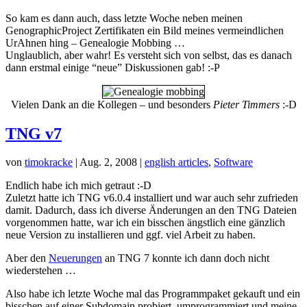
So kam es dann auch, dass letzte Woche neben meinen
GenographicProject Zertifikaten ein Bild meines vermeindlichen
UrAhnen hing – Genealogie Mobbing …
Unglaublich, aber wahr! Es versteht sich von selbst, das es danach
dann erstmal einige “neue” Diskussionen gab! :-P
Vielen Dank an die Kollegen – und besonders
Pieter Timmers
:-D
TNG v7
von
timokracke
|
Aug. 2, 2008
|
english articles
,
Software
Endlich habe ich mich getraut :-D
Zuletzt hatte ich TNG v6.0.4 installiert und war auch sehr zufrieden
damit. Dadurch, dass ich diverse Änderungen an den TNG Dateien
vorgenommen hatte, war ich ein bisschen ängstlich eine gänzlich
neue Version zu installieren und ggf. viel Arbeit zu haben.
Aber den
Neuerungen
an TNG 7 konnte ich dann doch nicht
wiederstehen …
Also habe ich letzte Woche mal das Programmpaket gekauft und ein
bisschen auf einer Subdomain probiert, umprogrammiert und meine