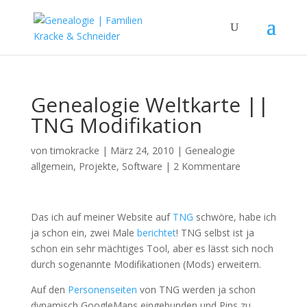
Genealogie Weltkarte ||
TNG Modifikation
von
timokracke
|
März 24, 2010
|
Genealogie
allgemein
,
Projekte
,
Software
|
2 Kommentare
Das ich auf meiner Website auf
TNG
schwöre, habe ich
ja schon ein, zwei Male
berichtet
! TNG selbst ist ja
schon ein sehr mächtiges Tool, aber es lässt sich noch
durch sogenannte Modifikationen (Mods) erweitern.
Auf den
Personenseiten
von TNG werden ja schon
dynamisch GoogleMaps eingebunden und Pins zu