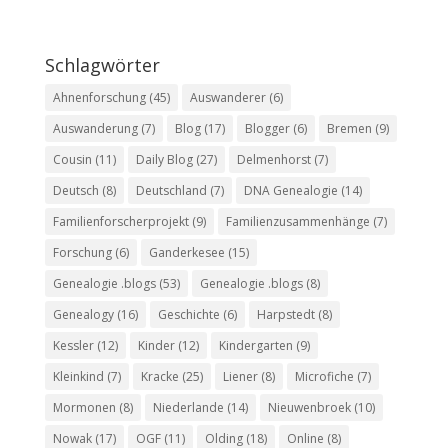
Schlagwörter
Ahnenforschung
(45)
Auswanderer
(6)
Auswanderung
(7)
Blog
(17)
Blogger
(6)
Bremen
(9)
Cousin
(11)
Daily Blog
(27)
Delmenhorst
(7)
Deutsch
(8)
Deutschland
(7)
DNA Genealogie
(14)
Familienforscherprojekt
(9)
Familienzusammenhänge
(7)
Forschung
(6)
Ganderkesee
(15)
Genealogie .blogs
(53)
Genealogie .blogs
(8)
Genealogy
(16)
Geschichte
(6)
Harpstedt
(8)
Kessler
(12)
Kinder
(12)
Kindergarten
(9)
Kleinkind
(7)
Kracke
(25)
Liener
(8)
Microfiche
(7)
Mormonen
(8)
Niederlande
(14)
Nieuwenbroek
(10)
Nowak
(17)
OGF
(11)
Olding
(18)
Online
(8)