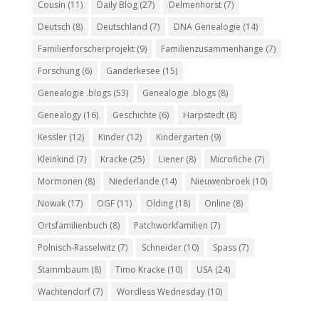
Cousin
(11)
Daily Blog
(27)
Delmenhorst
(7)
Deutsch
(8)
Deutschland
(7)
DNA Genealogie
(14)
Familienforscherprojekt
(9)
Familienzusammenhänge
(7)
Forschung
(6)
Ganderkesee
(15)
Genealogie .blogs
(53)
Genealogie .blogs
(8)
Genealogy
(16)
Geschichte
(6)
Harpstedt
(8)
Kessler
(12)
Kinder
(12)
Kindergarten
(9)
Kleinkind
(7)
Kracke
(25)
Liener
(8)
Microfiche
(7)
Mormonen
(8)
Niederlande
(14)
Nieuwenbroek
(10)
Nowak
(17)
OGF
(11)
Olding
(18)
Online
(8)
Ortsfamilienbuch
(8)
Patchworkfamilien
(7)
Polnisch-Rasselwitz
(7)
Schneider
(10)
Spass
(7)
Stammbaum
(8)
Timo Kracke
(10)
USA
(24)
Wachtendorf
(7)
Wordless Wednesday
(10)